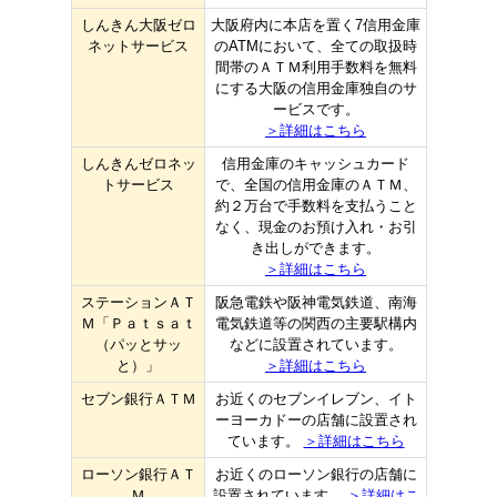
しんきん大阪ゼロ
大阪府内に本店を置く7信用金庫
ネットサービス
のATMにおいて、全ての取扱時
間帯のＡＴＭ利用手数料を無料
にする大阪の信用金庫独自のサ
ービスです。
＞詳細はこちら
しんきんゼロネッ
信用金庫のキャッシュカード
トサービス
で、全国の信用金庫のＡＴＭ、
約２万台で手数料を支払うこと
なく、現金のお預け入れ・お引
き出しができます。
＞詳細はこちら
ステーションＡＴ
阪急電鉄や阪神電気鉄道、南海
Ｍ「Ｐａｔｓａｔ
電気鉄道等の関西の主要駅構内
（パッとサッ
などに設置されています。
と）」
＞詳細はこちら
セブン銀行ＡＴＭ
お近くのセブンイレブン、イト
ーヨーカドーの店舗に設置され
ています。
＞詳細はこちら
ローソン銀行ＡＴ
お近くのローソン銀行の店舗に
Ｍ
設置されています。
＞詳細はこ