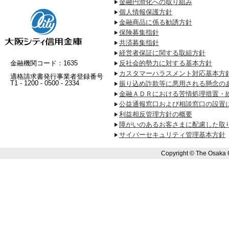
金融円滑化への取り組み
個人情報保護方針
金融商品に係る勧誘方針
保険募集指針
共済募集指針
経営者保証に関する取組方針
金融機関コード：1635
反社会的勢力に対する基本方針
カスタマーハラスメント対応基本方
適格請求書発行事業者登録番号
T1 - 1200 - 0500 - 2334
振り込め詐欺等に悪用される懸念の
金融ＡＤＲにおける苦情処理措置・
公益通報窓口および相談窓口の設置
利益相反管理方針の概要
障がいのあるお客さまに配慮した取
サイバーセキュリティ管理基本方針
Copyright © The Osaka 