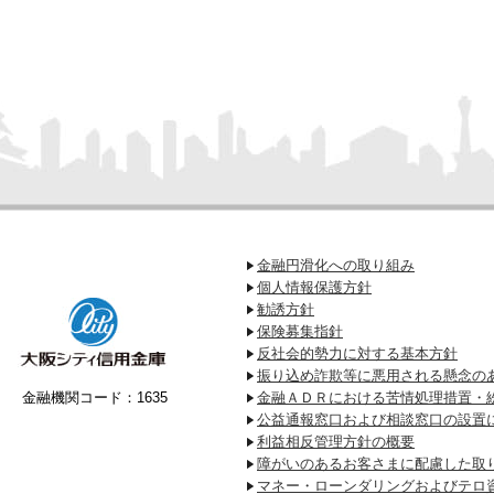
金融円滑化への取り組み
個人情報保護方針
勧誘方針
保険募集指針
反社会的勢力に対する基本方針
振り込め詐欺等に悪用される懸念の
金融機関コード：1635
金融ＡＤＲにおける苦情処理措置・
公益通報窓口および相談窓口の設置
利益相反管理方針の概要
障がいのあるお客さまに配慮した取
マネー・ローンダリングおよびテロ