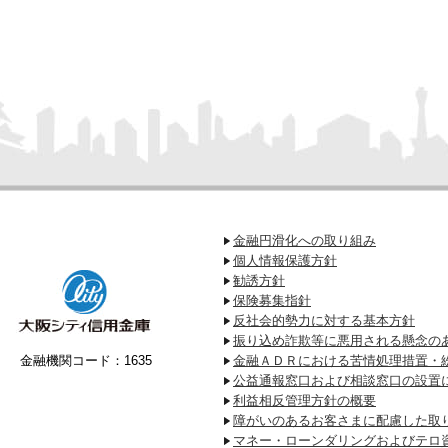
金融円滑化への取り組み
個人情報保護方針
勧誘方針
保険募集指針
反社会的勢力に対する基本方針
振り込め詐欺等に悪用される懸念の
金融機関コード：1635
金融ＡＤＲにおける苦情処理措置・
公益通報窓口および相談窓口の設置
利益相反管理方針の概要
障がいのあるお客さまに配慮した取
マネー・ローンダリングおよびテロ