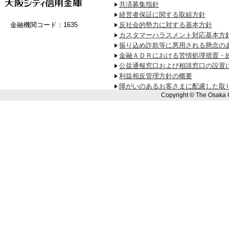
共済募集指針
経営者保証に関する取組方針
金融機関コード：1635
反社会的勢力に対する基本方針
カスタマーハラスメント対応基本方
振り込め詐欺等に悪用される懸念の
金融ＡＤＲにおける苦情処理措置・
公益通報窓口および相談窓口の設置
利益相反管理方針の概要
障がいのあるお客さまに配慮した取
Copyright © The Osaka 