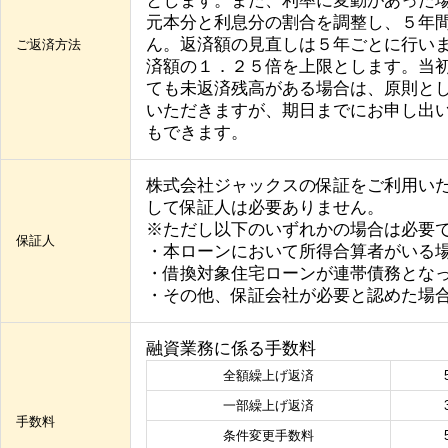
とします。また、利率に変動があった
元本分と利息分の割合を調整し、５年
ん。返済額の見直しは５年ごとに行い
ご返済方法
済額の１．２５倍を上限とします。当
ても未返済残高がある場合は、原則と
いただきますが、期日までにお申し出
もできます。
株式会社ジャックスの保証をご利用い
して保証人は必要ありません。
※ただし以下のいずれかの場合は必要
保証人
・本ローンにおいて所得合算者がいる
・借換対象住宅ローンが連帯債務とな
・その他、保証会社が必要と認めた場
融資業務に係る手数料
全額繰上げ返済
一部繰上げ返済
手数料
条件変更手数料