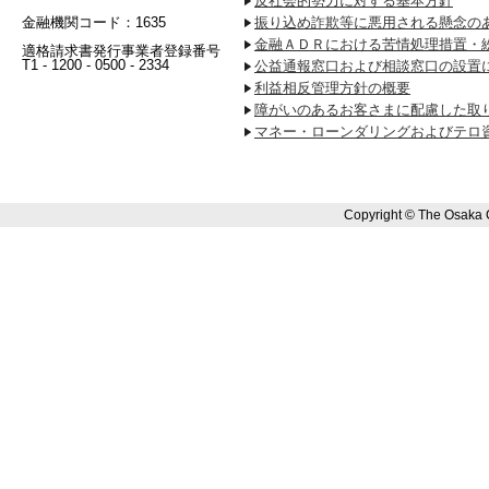
反社会的勢力に対する基本方針
金融機関コード：1635
振り込め詐欺等に悪用される懸念の
金融ＡＤＲにおける苦情処理措置・
適格請求書発行事業者登録番号
T1 - 1200 - 0500 - 2334
公益通報窓口および相談窓口の設置
利益相反管理方針の概要
障がいのあるお客さまに配慮した取
マネー・ローンダリングおよびテロ
Copyright © The Osaka 