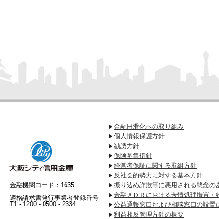
金融円滑化への取り組み
個人情報保護方針
勧誘方針
保険募集指針
経営者保証に関する取組方針
反社会的勢力に対する基本方針
金融機関コード：1635
振り込め詐欺等に悪用される懸念の
金融ＡＤＲにおける苦情処理措置・
適格請求書発行事業者登録番号
T1 - 1200 - 0500 - 2334
公益通報窓口および相談窓口の設置
利益相反管理方針の概要