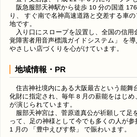
阪急服部天神駅から徒歩 10 分の国道 17
り、 すぐ南で名神高速道路と交差する車
地です。
入り口にスロープを設置し、全国の信用金
覚障害者用音声標識ガイドシステム」 を
やさしい店づくりを心がけています。
地域情報・PR
住吉神社境内にある大阪最古という能舞
化財に指定され、毎年 8 月の薪能をはじ
が演じられています。
服部天神宮は、菅原道真公が祈願して足
って、足の神様として今でも多くの人が参
1 月の 「豊中えびす祭」 で賑わいます。