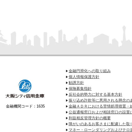
金融円滑化への取り組み
個人情報保護方針
勧誘方針
保険募集指針
反社会的勢力に対する基本方針
振り込め詐欺等に悪用される懸念の
金融機関コード：1635
金融ＡＤＲにおける苦情処理措置・
公益通報窓口および相談窓口の設置
利益相反管理方針の概要
障がいのあるお客さまに配慮した取
マネー・ローンダリングおよびテロ