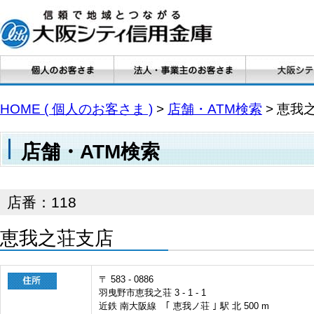
HOME ( 個人のお客さま )
>
店舗・ATM検索
> 恵我
店舗・ATM検索
店番：118
恵我之荘支店
〒 583 - 0886
羽曳野市恵我之荘 3 - 1 - 1
近鉄 南大阪線 ｢ 恵我ノ荘 ｣ 駅 北 500 m